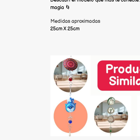
Descubrí el modelo que más te conecte…
magia 🌀
Medidas aproximadas
25cm X 25cm