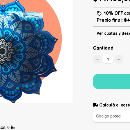
10% OFF
co
Precio final:
$4
Ver cuotas y des
Cantidad
1
Calculá el cost
cos ✨🌬️