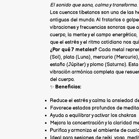
El sonido que sana, calma y transforma.
Los cuencos tibetanos son una de las 
antiguas del mundo. Al frotarlos o gol
vibraciones y frecuencias sonoras que 
cuerpo, la mente y el campo energético, 
que el estrés y el ritmo cotidiano nos qu
¿Por qué 7 metales?
Cada metal represe
(Sol), plata (Luna), mercurio (Mercurio)
estaño (Júpiter) y plomo (Saturno). Es
vibración armónica completa que resuen
del cuerpo.
✨
Beneficios:
Reduce el estrés y calma la ansiedad d
Favorece estados profundos de meditac
Ayuda a equilibrar y activar los chakras
Mejora la concentración y la claridad m
Purifica y armoniza el ambiente de cual
Ideal para sesiones de reiki, yoga, med