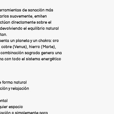
herramientas de sanación más
pearlos suavemente, emiten
actúan directamente sobre el
devolviendo el equilibrio natural
itan.
nta un planeta y un chakra: oro
, cobre (Venus), hierro (Marte),
ta combinación sagrada genera una
a con todo el sistema energético
e forma natural
ión y relajación
ental
quier espacio
itación o simplemente para